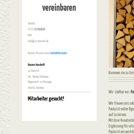
vereinbaren
Telefon
0375
-2705656
Mail
info@1a-haarstil.de
Nutzen Sie auch unser
Kontaktformular.
Unsere Anschrift
1a Haarstil
Kommen sie zu Uns
Inh.: Mandy Hofmann
Magazinstr. 1a Passage
08056 Zwickau
Wir stellen vor:
Pa
Mitarbeiter gesucht!
Wir freuen uns se
Paula ist voller B
auf zu lernen.
Mit ihrer Kreativit
Ergänzung für uns
Paula ist ein wicht