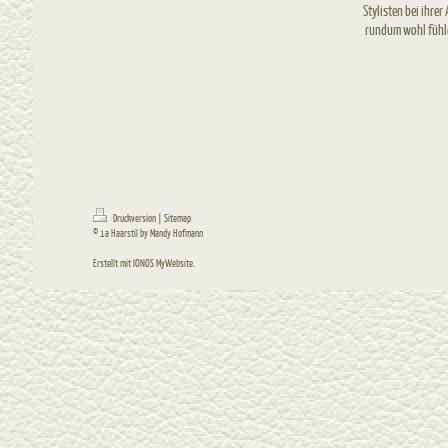
Stylisten bei ihre
rundum wohl fühl
Druckversion
|
Sitemap
© 1a Haarstil by Mandy Hofmann
Erstellt mit
IONOS MyWebsite
.