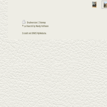
Druckversion
|
Sitemap
© 1a Haarstil by Mandy Hofmann
Erstellt mit
IONOS MyWebsite
.