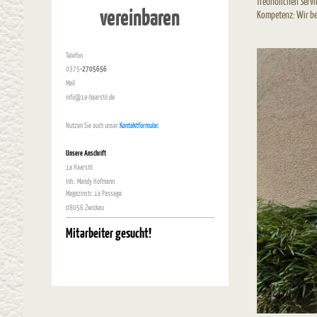
freundlichen Servi
vereinbaren
Kompetenz: Wir ber
Telefon
0375
-2705656
Mail
info@1a-haarstil.de
Nutzen Sie auch unser
Kontaktformular.
Unsere Anschrift
1a Haarstil
Inh.: Mandy Hofmann
Magazinstr. 1a Passage
08056 Zwickau
Mitarbeiter gesucht!