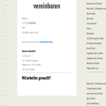
vereinbaren
Waschen und Fönen
Waschen, Schneiden und
Dauerwelle
Telefon
Glossing
0375
-2705656
Ansatzfarbe
Mail
Tönen
info@1a-haarstil.de
Bayalage
Strähnen ganzer Kopf
Nutzen Sie auch unser
Kontaktformular.
Strähnen Oberkopf
Brautfrisur
Unsere Anschrift
Augenbrauen zupfen
1a Haarstil
Augenbrauen färben
Inh.: Mandy Hofmann
Wimpern färben
Magazinstr. 1a Passage
Tagesmake-up
08056 Zwickau
Mitarbeiter gesucht!
Waschen, Schneiden und
Trockenhaarschnitt
waschen und Schnitt
Bartschnitt
Spitzenfärbung