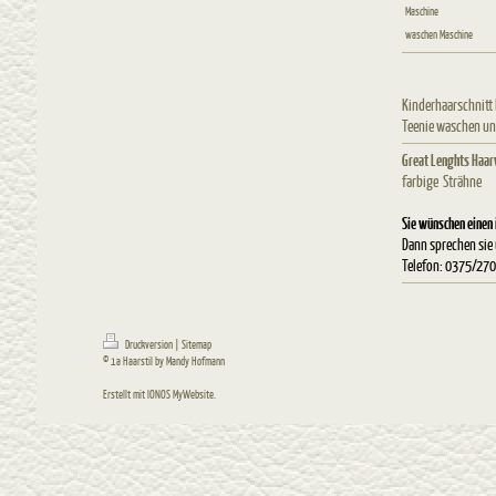
Maschine
waschen Maschine
Kinderhaarsc
Teenie wasc
Great Lenghts Haar
farbige 
Sie wünschen einen 
Dann sprechen sie 
Telefon:
0375/270
Druckversion
|
Sitemap
© 1a Haarstil by Mandy Hofmann
Erstellt mit
IONOS MyWebsite
.