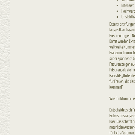
Intensive
Hochwert
Unsichtba
Extensions für gan
langes Haar tragen
Frisuren tragen. N
Damit wurden Exten
weltweite Nummer 1
Frauen mit normale
super spannend! Gr
Frisuren zeigen au
Frisuren, als viel
Haarstil: „Unter d
für Frauen, die da
kommen!“
Wie funktioniert 
Entscheidet sich 
Extensionszange ei
Haar. Das schafft 
natürliche Ausseh
für Extra-Volumen