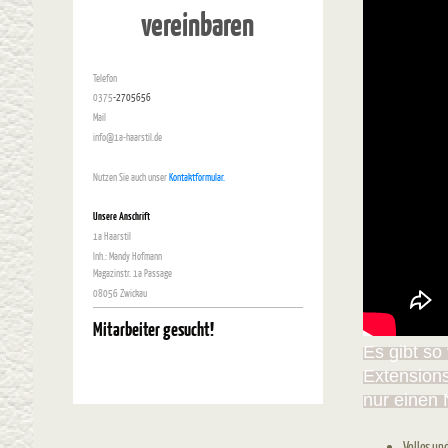
vereinbaren
Telefon
0375
-2705656
Mail
info@1a-haarstil.de
Nutzen Sie auch unser
Kontaktformular.
Unsere Anschrift
1a Haarstil
Inh.: Mandy Hofmann
Magazinstr. 1a Passage
08056 Zwickau
Mitarbeiter gesucht!
Es gibt so
Extensions
nur einen 
Volles und