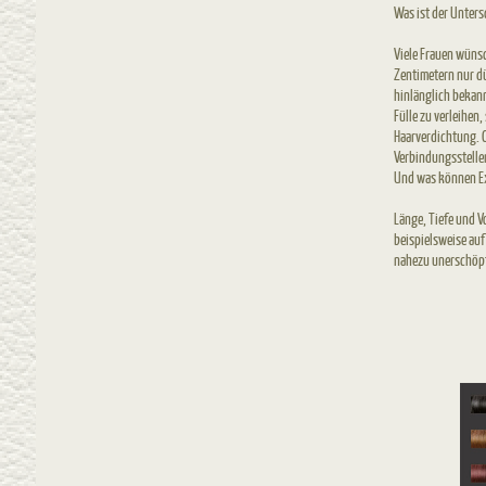
Was ist der Unter
Viele Frauen wünsc
Zentimetern nur dü
hinlänglich bekann
Fülle zu verleihen
Haarverdichtung. O
Verbindungsstelle
Und was können E
Länge, Tiefe und V
beispielsweise auf
nahezu unerschöpf