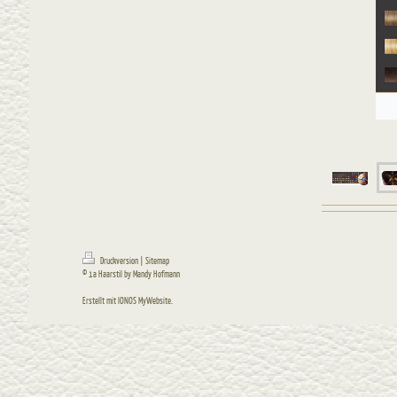
Druckversion
|
Sitemap
© 1a Haarstil by Mandy Hofmann
Erstellt mit
IONOS MyWebsite
.